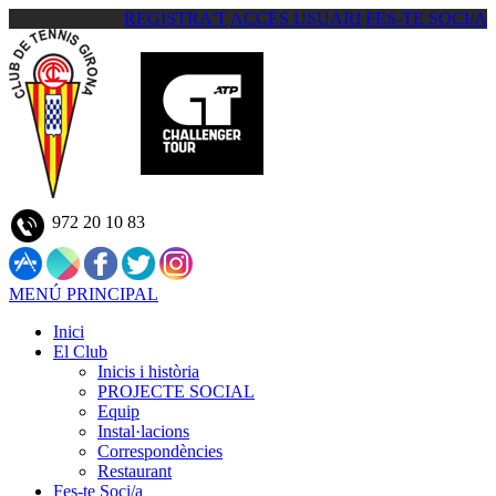
REGISTRA'T
ACCÉS USUARI
FES-TE SOCI/A
972 20 10 83
MENÚ PRINCIPAL
Inici
El Club
Inicis i història
PROJECTE SOCIAL
Equip
Instal·lacions
Correspondències
Restaurant
Fes-te Soci/a