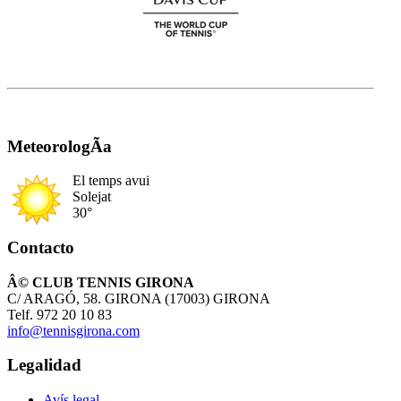
MeteorologÃ­a
El temps avui
Solejat
30°
Contacto
Â© CLUB TENNIS GIRONA
C/ ARAGÓ, 58. GIRONA (17003) GIRONA
Telf. 972 20 10 83
info@tennisgirona.com
Legalidad
Avís legal