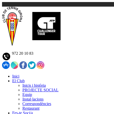
972 20 10 83
Inici
El Club
Inicis i història
PROJECTE SOCIAL
Equip
Instal·lacions
Correspondències
Restaurant
Fes-te Soci/a