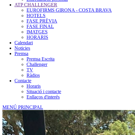
ATP CHALLENGER
EUROFIRMS GIRONA - COSTA BRAVA
HOTELS
FASE PRÈVIA
FASE FINAL
IMATGES
HORARIS
Calendari
Noticies
Premsa
Premsa Escrita
Challenger
TV
Ràdios
Contacte
Horaris
Situació i contacte
Enllaços d'interés
MENÚ PRINCIPAL